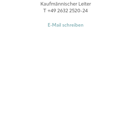
Kaufmännischer Leiter
T +49 2632 2520-24
E-Mail schreiben
Soapland GmbH & Co. OHG
Am Weißen Haus 1
56626 Andernach